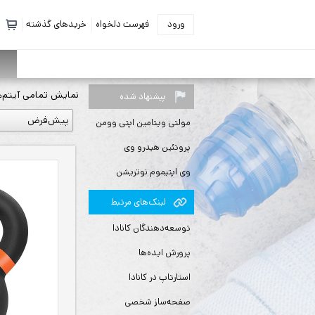
ورود
فهرست دلخواه
خریدهای گذشته
نمايش تمامی آيتم‌ه
پیشنهاد شده
مولتی ویتامین اپتی وومن
پروتئین هیدرو وی
وی اپتیموم نوتریشن
لينك‌های مرتبط
توسعه‌دهندگان کانادا
پرورش ایده‌ها
استارتاپ در کانادا
صفحه‌ساز شخصی