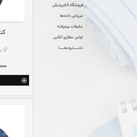
فروشگاه الکترونیکی
میزبانی داده‌ها
تبلیغات پیشرفته
کت
اولین عطاری آنلاین
دانــــلـودهــــا
📋 وی ک
,000