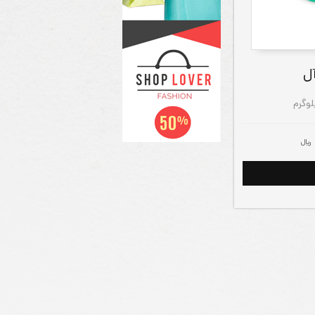
ل
ريال