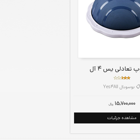
پ تعادلی یس 4 آل
 بوسوبال Yes4All
15,700,000
ريال
مشاهده جزئیات