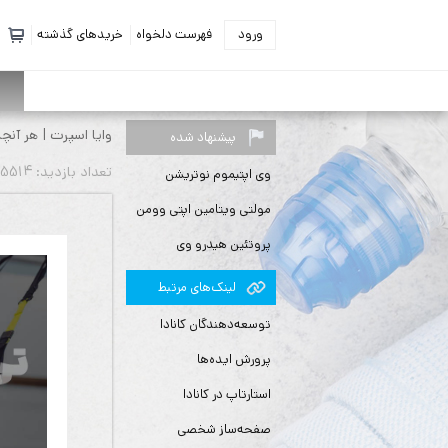
ورود
فهرست دلخواه
خریدهای گذشته
وایا اسپرت | هر آنچ
پیشنهاد شده
تعداد بازديد: 5514 بار
وی اپتیموم نوتریشن
مولتی ویتامین اپتی وومن
پروتئین هیدرو وی
لينك‌های مرتبط
توسعه‌دهندگان کانادا
پرورش ایده‌ها
استارتاپ در کانادا
صفحه‌ساز شخصی