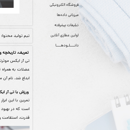
فروشگاه الکترونیکی
میزبانی داده‌ها
تبلیغات پیشرفته
اولین عطاری آنلاین
تیم تولید محتوا:
دانــــلـودهــــا
تعریف، تاریخچه 
تی آر ایکس موثرتر
ابداع شد. نام آن مخفف عبارت tal body Resistance Exercise
ورزش با تی آر ای
تمرین با این ابزا
است که در بهبود آ
قدرت، استقامت و 