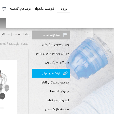
ورود
فهرست دلخواه
خریدهای گذشته
وایا اسپرت | هر آنچ
پیشنهاد شده
تعداد بازديد: 5059 بار
وی اپتیموم نوتریشن
مولتی ویتامین اپتی وومن
پروتئین هیدرو وی
لينك‌های مرتبط
توسعه‌دهندگان کانادا
پرورش ایده‌ها
استارتاپ در کانادا
صفحه‌ساز شخصی