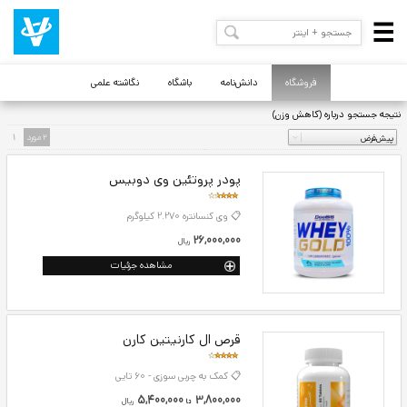
فروشگاه
دانش‌نامه
باشگاه
نگاشته علمی
2 مورد
1
پودر پروتئین وی دوبیس
📋 وی کنسانتره 2.270 کیلوگرم
26,000,000
ريال