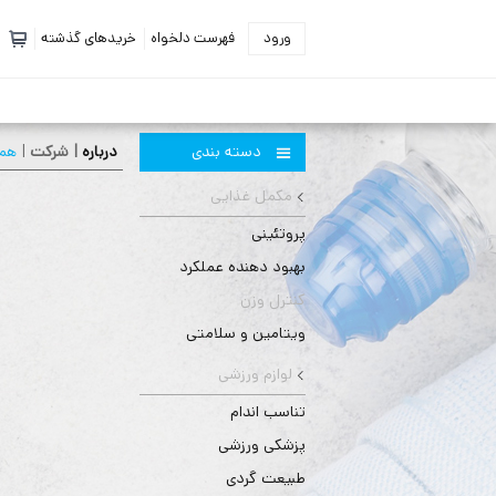
ورود
فهرست دلخواه
خریدهای گذشته
دسته بندی
درباره
| شركت
|
همك
مکمل غذایی
پروتئینی
بهبود دهنده عملکرد
کنترل وزن
ویتامین و سلامتی
لوازم ورزشی
تناسب اندام
پزشکی ورزشی
طبیعت گردی