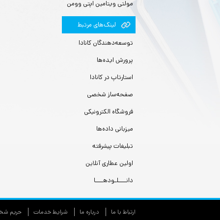
مولتی ویتامین اپتی وومن
لينك‌های مرتبط
توسعه‌دهندگان کانادا
پرورش ایده‌ها
استارتاپ در کانادا
صفحه‌ساز شخصی
فروشگاه الکترونیکی
میزبانی داده‌ها
تبلیغات پیشرفته
اولین عطاری آنلاین
دانــــلـودهــــا
ارتباط با ما
درباره ما
شرایط خدمات
حريم شخص