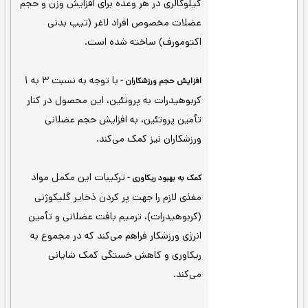
ر شکلات
توت فرنگی
هلو
ین پروتئین و کربوهیدرات ژن استار
نسبت 3 به 1 کربوهیدرات به پروتئین – افزایش وزن و حجم عضلانی
 افراد لاغر – وزن: 3 کیلوگرم
این محصول با ترکیب
افزایش وزن در افراد لاغر -
پروتئین و کربوهیدرات و فراهم کردن 702
کیلوکالری در هر وعده برای افزایش وزن و حجم
عضلات مخصوص افراد لاغر (تیپ بدنی
اکتومورف) ساخته شده است.