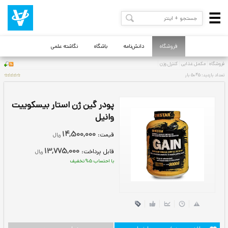
فروشگاه
دانش‌نامه
باشگاه
نگاشته علمی
پودر گین ژن استار بیسکوییت
وانیل
14,500,000
قيمت:
ريال
13,775,000
قابل پرداخت:
ريال
با احتساب 5% تخفيف