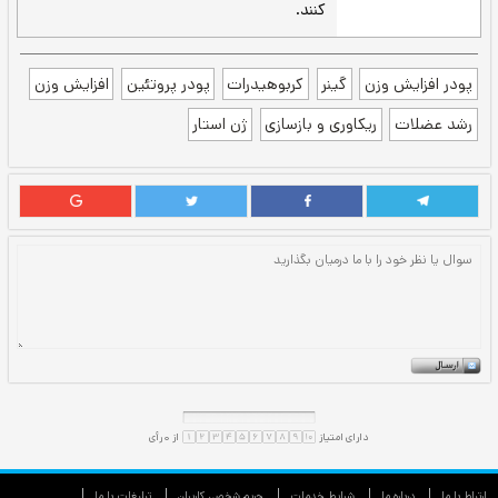
در روزهای استراحت
بعد صبحانه
میان وعده بین صبحانه و ناهار
میان وعده بین ناهار و شام
بعد شام
به صورت کلی توصیه می‌شود که روزانه 4
پیمانه در طول روز به صورت جداگانه مصرف
کنید. هر یک پیمانه (46 گرم) را با 250 تا 300
میلی‌لیتر آب یا شیر کم چرب ترکیب کنید و به
مدت 30 ثانيه مخلوط و ميل نماييد.
ارتباط با ما
درباره ما
شرایط خدمات
حريم شخصی كاربران
تبليغات با ما