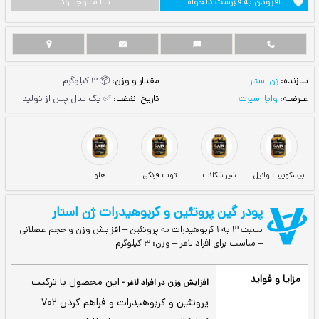
ست دلخواه
نــا مــوجــود
مقدار و وزن:
📦 3 کیلوگرم
تاریخ انقضـا:
✅ یک سال پس از تولید