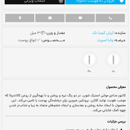
ست دلخواه
انتخاب ویژگی
مقدار و وزن:
📦 3 میل
مــــخصـــوص:
✅ انواع پوست