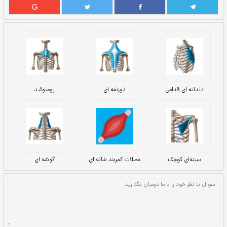
چنبر (ترقوه)
استحکام و محافظت از پیوندگاه (مفصل)
سپری چنبری (SC Joint) - پایین آوردن
استخوان چنبر (ترقوه) و کمربند شانه