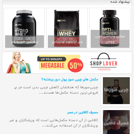
تل بل یس فور آل
دمبل یس فور آل