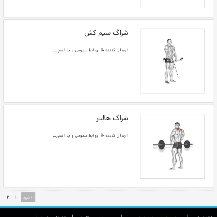
دمبل خمیده روی نیمکت شیب دار
ماهیچه هدف: ماهیچه دلتوئید پشتی و ذوزنقه ای
ارسال کننده 📝 روابط عمومی وایا اسپرت
شراگ دمبل ایستاده