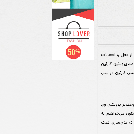
از فعل و انفعالات
ارند. کازئین غنی ترین پروتئین موجود در شیر است؛ شیر گاو حاوی 75 تا 80 درصد پروتئین کازئین
ر، کازئین در پنیر،
کوچک‌تر پروتئین وی
کنون می‌خواهیم به
ا در بدن‌سازی کمک