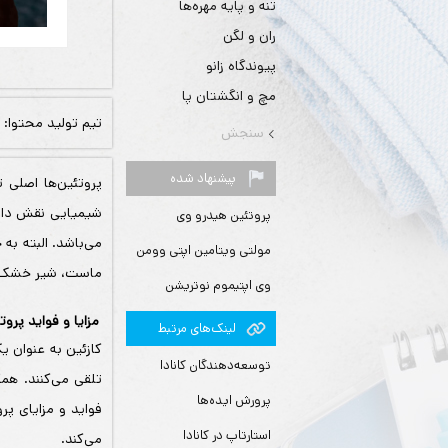
تنه و پایه مهره‌ها
ران و لگن
پیوندگاه زانو
مچ و انگشتان پا
تیم تولید محتوا:
سنجش
پیشنهاد شده
پروتئین‌ها اصلی 
پروتئین هیدرو وی
می‌باشد. البته به 
مولتی ویتامین اپتی وومن
ماست، شیر خشک و 
وی اپتیموم نوتریشن
مزایا و فواید پروت
لينك‌های مرتبط
کازئین به عنوان ی
توسعه‌دهندگان کانادا
تلقی می‌کنند. همگ
پرورش ایده‌ها
فواید و مزایای پ
استارتاپ در کانادا
می‌کند.