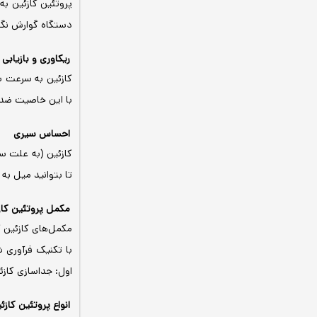
پروتئین کازئین به
دستگاه گوارش نگه می‌دا
ریکاوری و بازیاب
کازئین به سرعت سا
با این خاصیت ضد 
احساس سیری
کازئین (به علت س
تا بتوانید میل به
مکمل پروتئین کا
مکمل‌های کازئین 
با تکنیک فرآوری 
اول: جداسازی کاز
انواع پروتئین کازئ