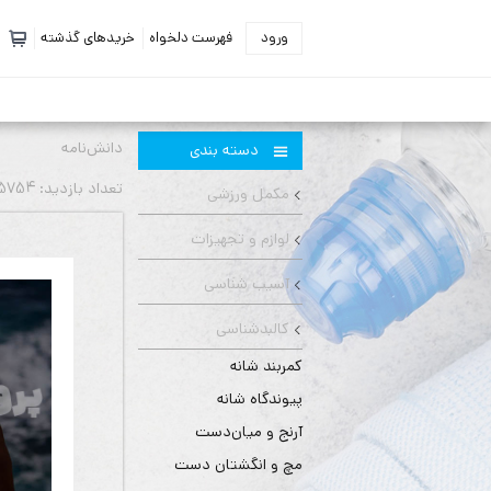
ورود
فهرست دلخواه
خریدهای گذشته
دانش‌نامه
دسته بندی
تعداد بازديد: 5754 بار
مکمل ورزشی
لوازم و تجهیزات
آسیب شناسی
کالبدشناسی
کمربند شانه
پیوندگاه شانه
آرنج و میان‌دست
مچ و انگشتان دست