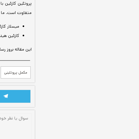
پروتئین کازئین ب
متفاوت است. ما د
میسلار کازئین (Micellar Casein) س
کازئین هیدرولیزات (ydrolysate
این مقاله بروز رس
مکمل پروتئینی