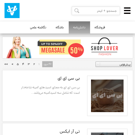
فروشگاه
دانش‌نامه
باشگاه
نگاشته علمی
46 مورد
1
2
3
4
5
>
>>
بی سی ای ای