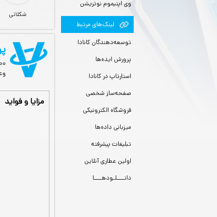
وی اپتیموم نوتریشن
شکلاتی
لينك‌های مرتبط
توسعه‌دهندگان کانادا
پو
پرورش ایده‌ها
وعده 120 ک
استارتاپ در کانادا
صفحه‌ساز شخصی
مزایا و فواید
فروشگاه الکترونیکی
میزبانی داده‌ها
تبلیغات پیشرفته
اولین عطاری آنلاین
دانــــلـودهــــا