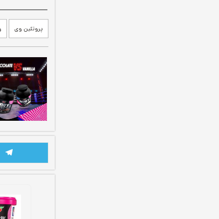
پروتئین وی
و