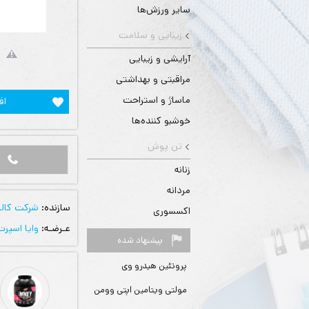
سایر ورزش‌ها
زیبایی و سلامت
آرایشی و زیبایی
مراقبتی و بهداشتی
ماساژ و استراحت
اف
خوشبو کننده‌ها
تن پوش
زنانه
مردانه
سازنده:
شرکت کاله
اکسسوری
عـرضـه:
وایا اسپرت
پیشنهاد شده
پروتئین هیدرو وی
مولتی ویتامین اپتی وومن