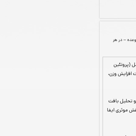
 24 گرم پروتئین در هر وعده – در هر
ل (پروتئین
یت افزایش وزن،
 و تحلیل بافت
قش موثری ایفا