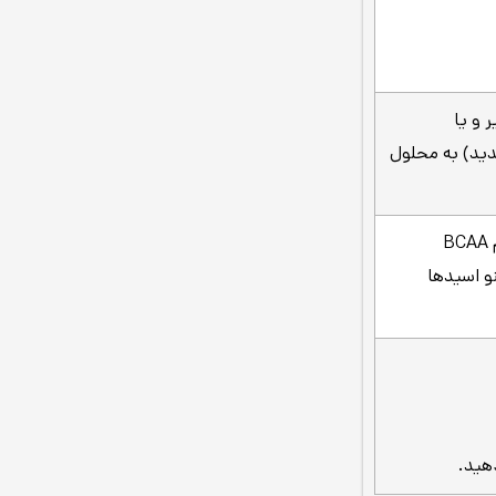
 سرد، شیر و یا
 تنها با 4 شیک (تکان شدید) به محلول
حاوی 24 گرم پروتئین شامل: 5 گرم BCAA
یر آمینو اسیدها
هید.