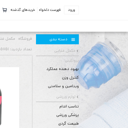
ورود
فهرست دلخواه
خریدهای گذشته
فروشگاه
مکمل غذا
دسته بندی
تعداد بازديد: 5751 بار
مکمل غذایی
پروتئینی
بهبود دهنده عملکرد
کنترل وزن
ویتامین و سلامتی
لوازم ورزشی
تناسب اندام
پزشکی ورزشی
طبیعت گردی