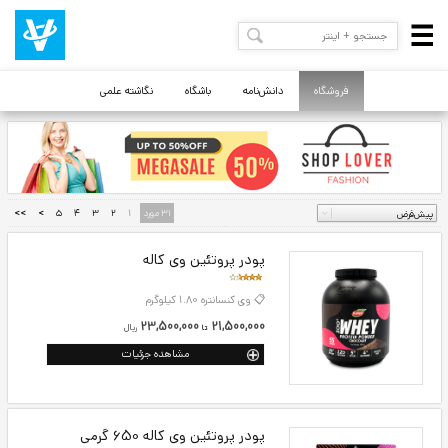
فروشگاه
دانش‌نامه
باشگاه
نگاشته علمی
31 مورد
1
2
3
4
5
>
>>
پودر پروتئین وی کاله