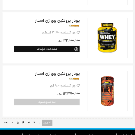
پودر پروتئین وی ایزوله ژن استار
📋 وی ایزوله 2.270 کیلوگرم
39,200,000
ريال
نــا مــوجــود
پودر پروتئین وی ایزوله ژن استار