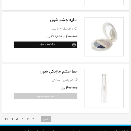
رژگونه مات شون
📋 چارمینگ – 6 رنگ
400,000
300,000
ريال
تا
مشاهده جزئیات
هایلایتر مدادی شون