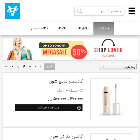
فروشگاه
دانش‌نامه
باشگاه
نگاشته علمی
40 مورد
1
2
3
4
5
>
>>
کانسیلر مایع شون