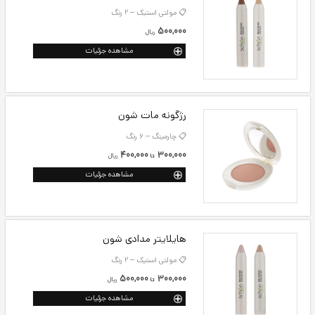
📋 اپیلینگ – 3 رنگ
500,000
300,000
ريال
تا
مشاهده جزئیات
کانتور مدادی شون
📋 مولتی استیک – 2 رنگ
500,000
ريال
مشاهده جزئیات