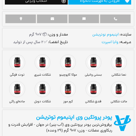
ست دلخواه
انتخاب ویژگی
یشن
مقدار و وزن:
📦 907 گرم
تاریخ انقضـا:
✅ 2 سال پس از تولید