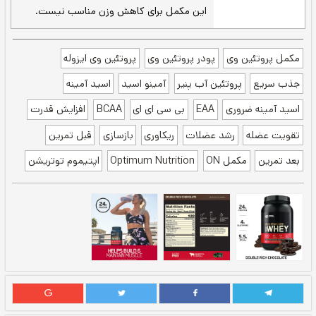
مخلوط کنید. سپس 1 یا 2 قطعه یخ اضافه
کرده و 30 ثانیه دیگر تکان دهید.
اگر شیکر خود را فراموش کرده اید
هم زدن قاشق -
می‌توانید این پودر را باتوجه به دستورالعمل
خط بالا با استفاده از هم زدن قاشق در لیوان
نیز آماده کنید.
24 گرم پروتئین ترکیبی متشکل از ایزوله،
کنسانتره و پپتیدهای آب پنیر - 5/5 گرم
BCAA (اسیدآمینه های شاخه‌دار) - 11 گرم EAA
(آمینو اسیدهای ضروری)