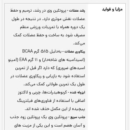
نی وانیلی
موکا کاپوچینو
شکلات شیری
توت فرنگی
ق شکلاتی
کرم موز
شکلات دوبل
جاده‌ای راکی
روتئین وی اپتیموم توتریشن
ین پودر پروتئین وی (آب پنیر) در جهان - افزایش قدرت و
 وزن: 907 گرم (29 وعده)
پروتئین وی در رشد، ترمیم و حفظ
رشد عضلات -
عضلات نقش موثری دارد. در نتیجه در طول