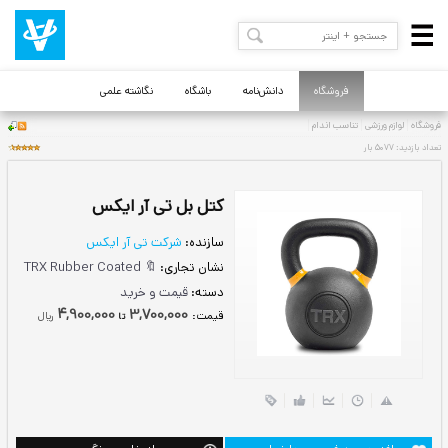
فروشگاه
دانش‌نامه
باشگاه
نگاشته علمی
کتل بل تی آر ایکس
سازنده:
شرکت تی آر ایکس
نشان تجاری:
🔖 TRX Rubber Coated
دسته:
قیمت و خرید
4,900,000
3,700,000
قيمت:
ريال
تا