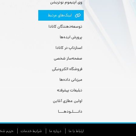
وی اپتیموم نوتریشن
لينك‌های مرتبط
توسعه‌دهندگان کانادا
پرورش ایده‌ها
استارتاپ در کانادا
صفحه‌ساز شخصی
فروشگاه الکترونیکی
میزبانی داده‌ها
تبلیغات پیشرفته
اولین عطاری آنلاین
دانــــلـودهــــا
ارتباط با ما
درباره ما
شرایط خدمات
حريم شخص