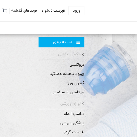
ورود
فهرست دلخواه
خریدهای گذشته
دسته بندی
مکمل غذایی
پروتئینی
بهبود دهنده عملکرد
کنترل وزن
ویتامین و سلامتی
لوازم ورزشی
تناسب اندام
پزشکی ورزشی
طبیعت گردی