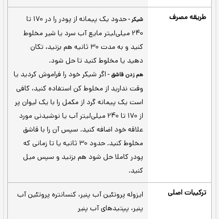
مقاومتی منظم مصرف شود.
5.5 گرم آمینو اسیدهای شاخه
ریکاوری عضلات -
دار طبیعی (BCAA) و 11 گرم اسیدهای آمینه
ضروری طبیعی (EAAs) در هر وعده برای
حمایت از ریکاوری عضلات
پروتئین آب پنیر ایزوله ماده اولیه است
ایزوله -
که کربوهیدرات‌ها، چربی و لاکتوز بیشتری را با
استفاده از فناوری‌های فیلترینگ پیچیده
ایزوله کرده است.
قبل ورزش - 30 تا 60 دقیقه پس از تمرین –
اول صبح به صورت ناشتا - بین وعده‌های