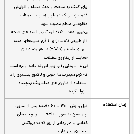
وانیلی
توت فرنگی
روتئین وی با طعم طبیعی اپتیموم
ن
 شیرین کننده یا رنگ مصنوعی – پشتیبانی از عضلات،
عضله سازی و ریکاوری افرادی که تمرینات قدرتی دارند -
24 گرم پروتئین وی در هر وعده
افزایش قدرت -
برای کمک به ساخت و حفظ عضله و افزایش
قدرت زمانی که در طول زمان با تمرینات