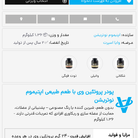
ست دلخواه
انتخاب ویژگی
یشن
مقدار و وزن:
📦 1.36 کیلوگرم
تاریخ انقضـا:
✅ 2 سال پس از تولید