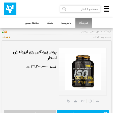
فروشگاه
دانش‌نامه
باشگاه
نگاشته علمی
پودر پروتئین وی ایزوله ژن
استار
39,200,000
قيمت:
ريال