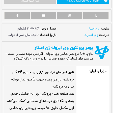
ست دلخواه
نــا مــوجــود
مقدار و وزن:
📦 2.270 کیلوگرم
تاریخ انقضـا:
✅ یک سال پس از تولید
وتئین وی ایزوله ژن استار