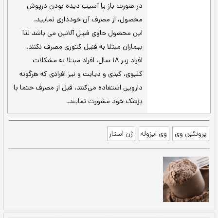
با توجه به نیاز بدنتان، روزانه 2 الی 3
نکته:
وعده از این مکمل را همراه با آب فراوان میل
کنید.
یک پیمانه (29/4 گرم) از پودر وی پروتئین را با
250 میلی‌لیتر آب یا شیر داخل شیکر مخلوط
کرده و سپس به مدت 30 ثانیه تکان دهید و
سپس میل کنید.
حاوی ترکیباتی شامل مخلوط پروتئینی
(کنسانتره پروتئین وی، پپتیدهای پروتئین
وی)، مجموعه آنزیمی، لستین، شیرین کننده