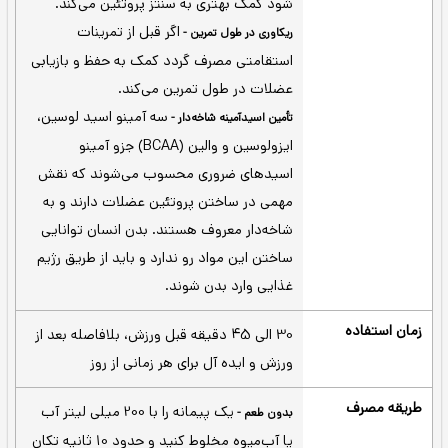
پرتقالی
پانچ میوه‌ای
پودر BCAA (بی سی ای ای) 5000 اپتیموم
ن
ضله‌سازی و ریکاوری، مناسب برای تمرینات شدید و
 وعده
اگر بعد از تمرینات قدرتی استفاده
پروتئین سازی -
شود کمک بهتری به سنتز پروتئین می‌کند.
اگر قبل از تمرینات
ریکاوری در طول تمرین -
استقامتی مصرف گردد کمک به حفظ و بازیابی