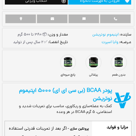
ست دلخواه
انتخاب ویژگی
یشن
مقدار و وزن:
📦 380 تا 500 گرم
تاریخ انقضـا:
✅ 2 سال پس از تولید