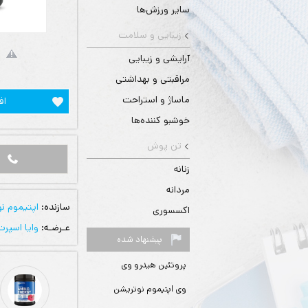
سایر ورزش‌ها
زیبایی و سلامت
آرایشی و زیبایی
مراقبتی و بهداشتی
ماساژ و استراحت
اف
خوشبو کننده‌ها
تن پوش
زنانه
مردانه
سازنده:
اپتیموم ن
اکسسوری
عـرضـه:
وایا اسپرت
پیشنهاد شده
پروتئین هیدرو وی
وی اپتیموم نوتریشن