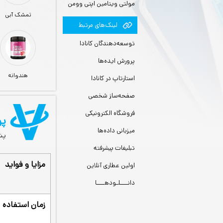
مولتی ویتامین اپتی وومن
تمشک آبی
لينك‌های مرتبط
توسعه‌دهندگان کانادا
پرورش ایده‌ها
هندوانه
استارتاپ در کانادا
صفحه‌ساز شخصی
فروشگاه الکترونیکی
پو
میزبانی داده‌ها
پشت
تبلیغات پیشرفته
مزایا و فواید
اولین عطاری آنلاین
دانــــلـودهــــا
زمان استفاده