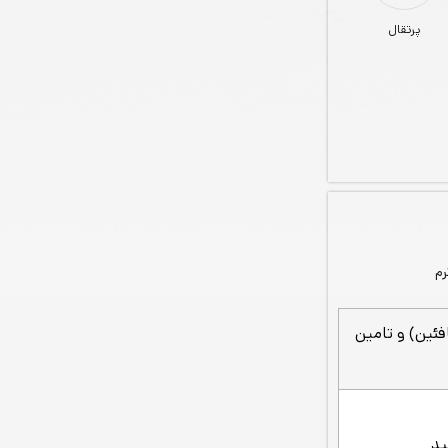
پرتقال
فئین) و تامین
ید