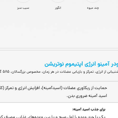
چند میوه
انگور
سیب سبز
در آمینو انرژی اپتیموم نوتریشن
یبانی از انرژی، تمرکز و بازیابی عضلات در هر زمان، مخصوص بزرگسالان، 585 گرم
حمایت از ریکاوری عضلات (اسیدآمینه)، افزایش انرژی و تمرکز (کا
اسید آمینه ضروری بدن.
برای جذب اسید آمینه:
یک یا چند وعده را اول صبح و یا بین وعده‌های غذایی مصرف کن