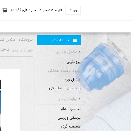
ورود
فهرست دلخواه
خریدهای گذشته
فروشگاه
مکمل غذا
دسته بندی
تعداد بازديد: 5301 بار
مکمل غذایی
پروتئینی
بهبود دهنده عملکرد
کنترل وزن
ویتامین و سلامتی
لوازم ورزشی
تناسب اندام
پزشکی ورزشی
طبیعت گردی