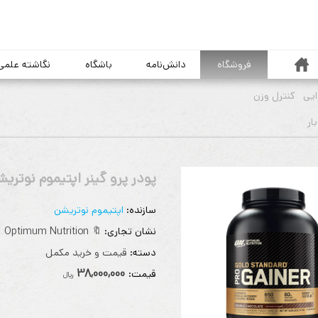
خانه
فروشگاه
دانش‌نامه
باشگاه
نگاشته علمی
یی
کنترل وزن
پودر پرو گینر اپتیموم نوتری
سازنده:
اپتیموم نوتریشن
نشان تجاری:
🔖 Optimum Nutrition
دسته:
قیمت و خرید مکمل
38,000,000
قيمت:
ريال