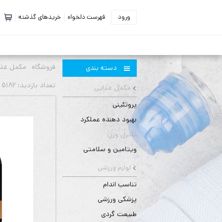
ورود
فهرست دلخواه
خریدهای گذشته
فروشگاه
مکمل غذا
دسته بندی
تعداد بازديد: 5182 بار
مکمل غذایی
پروتئینی
بهبود دهنده عملکرد
کنترل وزن
ویتامین و سلامتی
لوازم ورزشی
تناسب اندام
پزشکی ورزشی
طبیعت گردی