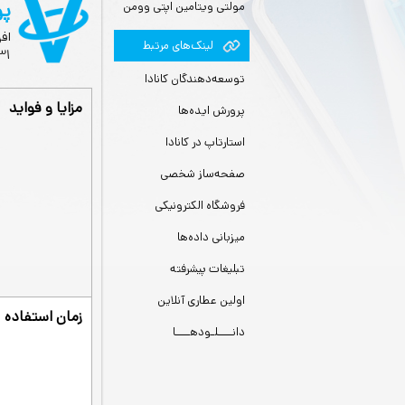
پو
مولتی ویتامین اپتی وومن
اف
لينك‌های مرتبط
2.31 ک
توسعه‌دهندگان کانادا
مزایا و فواید
پرورش ایده‌ها
استارتاپ در کانادا
صفحه‌ساز شخصی
فروشگاه الکترونیکی
میزبانی داده‌ها
تبلیغات پیشرفته
اولین عطاری آنلاین
زمان استفاده
دانــــلـودهــــا