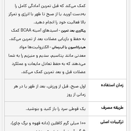
هلو
سیب سبز
پرتقالی
 آمینو انرژی (انرژی زا) اپتیموم
ن
کافئین برای انرژی قبل از تمرین، BCAA برای ریکاوری بعد تمرین،
رای آب‌رسانی، بسته 12 تایی
انرژی حاصل از کافئین به شما
انرژی قبل تمرین -
کمک می‌کند که قبل تمرین آمادگی کامل را
به‌دست آورید یا از صبح تا ظهر با انرژی و تمرکز