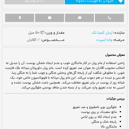
ست دلخواه
نــا مــوجــود
مقدار و وزن:
📦 50 میل
مــــخصـــوص:
✅ آقایان