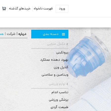
ورود
فهرست دلخواه
خریدهای گذشته
دسته بندی
درباره
| شركت
|
همك
مکمل غذایی
پروتئینی
بهبود دهنده عملکرد
کنترل وزن
ویتامین و سلامتی
لوازم ورزشی
تناسب اندام
پزشکی ورزشی
طبیعت گردی