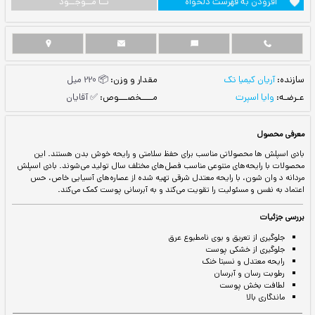
ست دلخواه
نــا مــوجــود
مقدار و وزن:
📦 220 میل
مــــخصـــوص:
✅ آقایان