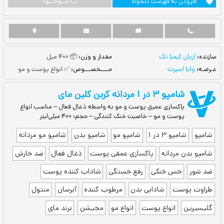
ست دلخواه
نــا مــوجــود
مقدار و وزن:
📦 400 میل
مــــخصـــوص:
✅ انواع پوست و مو
مای