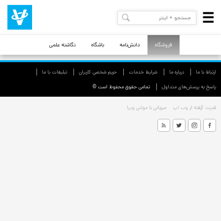
فروشگاه
دانش‌نامه
باشگاه
نگاشته علمی
ارتباط با ما
درباره ما
شرایط خدمات
حريم شخصی كاربران
تبليغات با ما
پاسخ به پرسش‌های متداول
تمامی حقوق محفوظ است ©
قدرت گرفته از
وب اپ
میزبانی با
مولتی ویرا