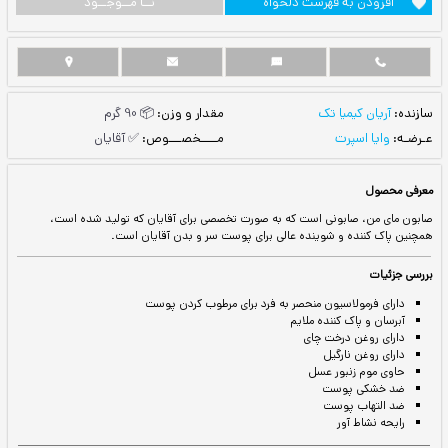
ست دلخواه
نــا مــوجــود
مقدار و وزن:
📦 90 گرم
مــــخصـــوص:
✅ آقایان