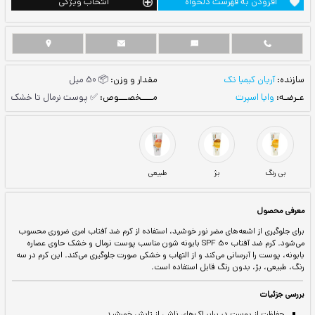
ست دلخواه
انتخاب ویژگی
مقدار و وزن:
📦 50 میل
مــــخصـــوص:
✅ پوست نرمال تا خشک