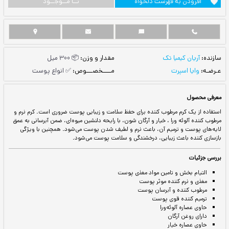
ست دلخواه
نــا مــوجــود
مقدار و وزن:
📦 300 میل
مــــخصـــوص:
✅ انواع پوست