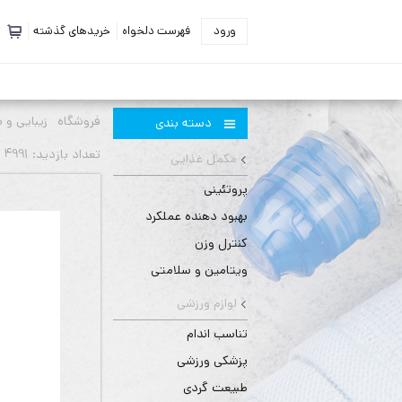
ورود
فهرست دلخواه
خریدهای گذشته
فروشگاه
زیبایی و 
دسته بندی
تعداد بازديد: 4991 بار
مکمل غذایی
پروتئینی
بهبود دهنده عملکرد
کنترل وزن
ویتامین و سلامتی
لوازم ورزشی
تناسب اندام
پزشکی ورزشی
طبیعت گردی