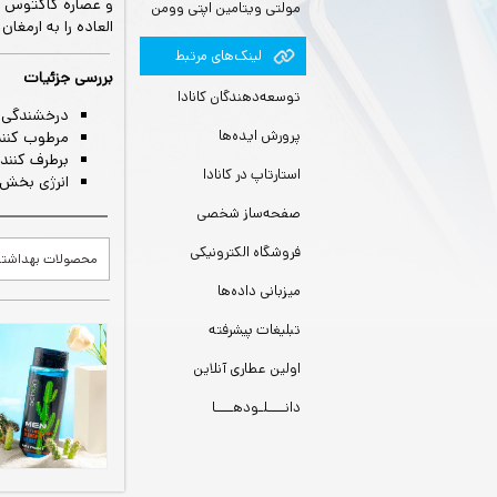
و عصاره کاکتوس فر
مولتی ویتامین اپتی وومن
العاده را به ارمغان 
لينك‌های مرتبط
بررسی جزئیات
توسعه‌دهندگان کانادا
درخشندگی، 
پرورش ایده‌ها
مرطوب کنند
برطرف کنند
استارتاپ در کانادا
انرژی بخش
صفحه‌ساز شخصی
فروشگاه الکترونیکی
محصولات بهداشت
میزبانی داده‌ها
تبلیغات پیشرفته
اولین عطاری آنلاین
دانــــلـودهــــا