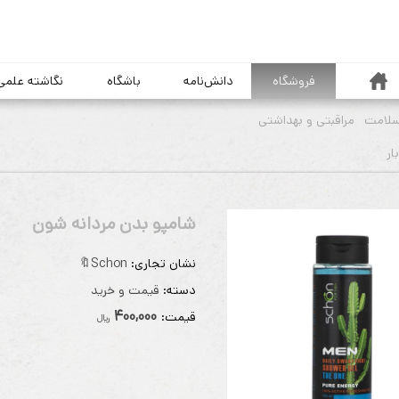
خانه
فروشگاه
دانش‌نامه
باشگاه
نگاشته علمی
سلامت
مراقبتی و بهداشتی
شامپو بدن مردانه شون
نشان تجاری:
Schon🔖
دسته:
قیمت و خرید
400,000
قيمت:
ريال