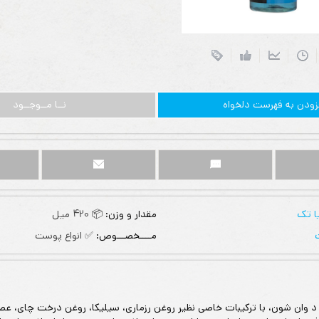
زودن به فهرست دلخواه
نــا مــوجــود
ا تک
مقدار و وزن:
📦 420 میل
مــــخصـــوص:
✅ انواع پوست
 د وان شون، با ترکیبات خاصی نظیر روغن رزماری، سیلیکا، روغن درخت چای، 