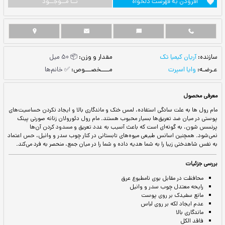
ست دلخواه
نــا مــوجــود
مقدار و وزن:
📦 50 میل
مــــخصـــوص:
✅ خانم‌ها