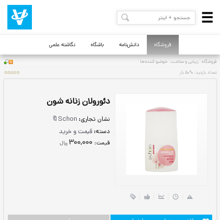
فروشگاه
دانش‌نامه
باشگاه
نگاشته علمی
دئورولان زنانه شون
نشان تجاری:
Schon🔖
دسته:
قیمت و خرید
300,000
قيمت:
ريال