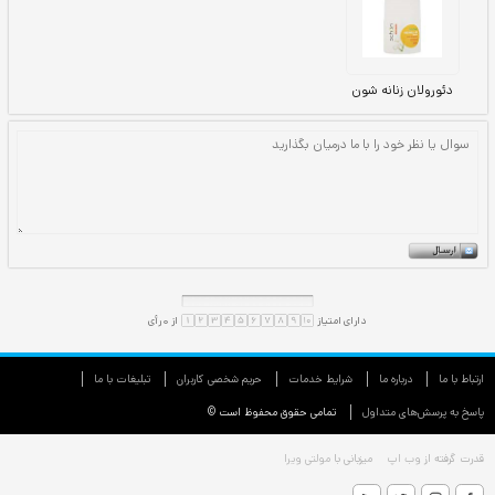
ارتباط با ما
درباره ما
شرایط خدمات
حريم شخصی كاربران
تبليغات با ما
پاسخ به پرسش‌های متداول
تمامی حقوق محفوظ است ©
قدرت گرفته از
وب اپ
میزبانی با
مولتی ویرا
دئورولان زنانه شون
دئورولان زنانه شون