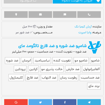
ست دلخواه
نــا مــوجــود
مقدار و وزن:
📦 200 میل
مــــخصـــوص:
✅ ضد شور سر
ضد شوره و ضد قارچ تالگومد مای