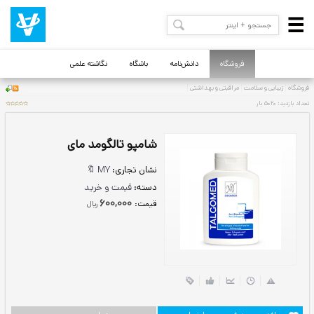
فروشگاه
دانش‌نامه
باشگاه
نگاشته علمی
شامپو تالگومد مای
نشان تجاری:
MY 🔖
دسته:
قیمت و خرید
600,000
قيمت:
ريال