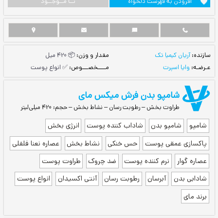
ست دلخواه
نــا مــوجــود
مقدار و وزن:
📦 420 میل
مــــخصـــوص:
✅ انواع پوست
 بدن فرش میکس مای