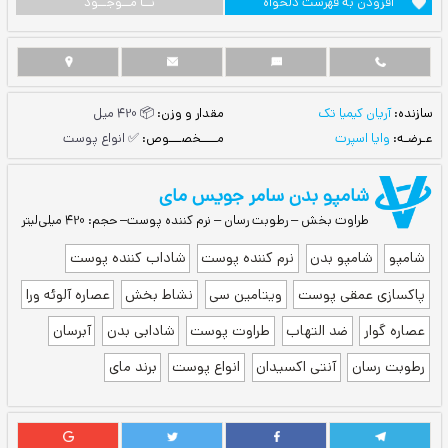
ست دلخواه
نــا مــوجــود
مقدار و وزن:
📦 420 میل
مــــخصـــوص:
✅ انواع پوست
بدن سامر جویس مای