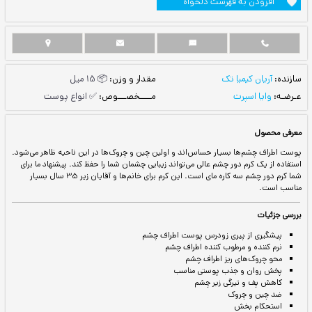
ست دلخواه
مقدار و وزن:
📦 15 میل
مــــخصـــوص:
✅ انواع پوست