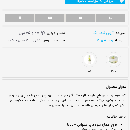
ست دلخواه
مقدار و وزن:
📦 200 و 75 میل
مــــخصـــوص:
✅ پوست خیلی خشک