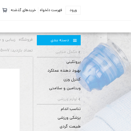
ورود
فهرست دلخواه
خریدهای گذشته
فروشگاه
زیبایی و 
دسته بندی
تعداد بازديد: 5007 بار
مکمل غذایی
پروتئینی
بهبود دهنده عملکرد
کنترل وزن
ویتامین و سلامتی
لوازم ورزشی
تناسب اندام
پزشکی ورزشی
طبیعت گردی