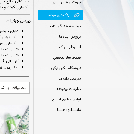
اکسیدانی مانع پی
پروتئین هیدرو وی
پاکسازی کرده و ب
لينك‌های مرتبط
بررسی جزئیات
توسعه‌دهندگان کانادا
دارای خواص
پرورش ایده‌ها
پاک کردن آ
پاکسازی مو
استارتاپ در کانادا
حاوی عصاره 
حاوی عصاره
صفحه‌ساز شخصی
آبرسانی ق
ضد پیری ز
فروشگاه الکترونیکی
میزبانی داده‌ها
محصولات بهداشت
تبلیغات پیشرفته
اولین عطاری آنلاین
دانــــلـودهــــا