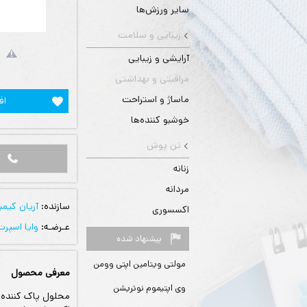
سایر ورزش‌ها
زیبایی و سلامت
آرایشی و زیبایی
مراقبتی و بهداشتی
ماساژ و استراحت
اف
خوشبو کننده‌ها
تن پوش
زنانه
مردانه
سازنده:
آریان کیمی
اکسسوری
عـرضـه:
وایا اسپرت
پیشنهاد شده
مولتی ویتامین اپتی وومن
معرفی محصول
وی اپتیموم نوتریشن
محلول پاک کننده م