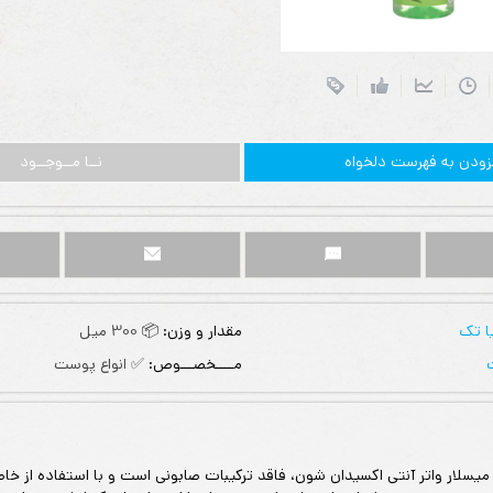
زودن به فهرست دلخواه
نــا مــوجــود
ا تک
مقدار و وزن:
📦 300 میل
مــــخصـــوص:
✅ انواع پوست
یسلار واتر آنتی اکسیدان شون، فاقد ترکیبات صابونی است و با استفاده از خا