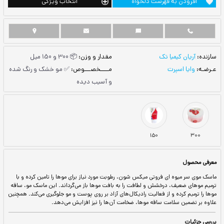
ست دلخواه
انتخاب ویژگی
مقدار و وزن:
📦 300 و 150 میل
مــــخصـــوص:
✅ مو خشک و رنگ شده
و آسیب دیده