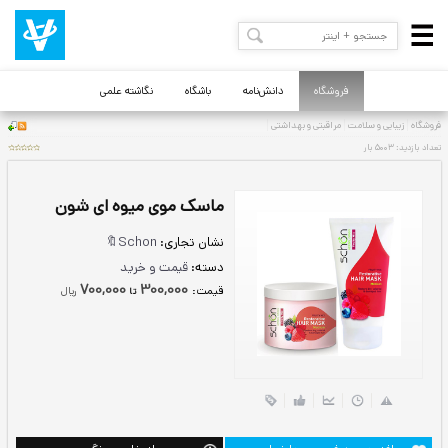
فروشگاه
دانش‌نامه
باشگاه
نگاشته علمی
ماسک موی میوه ای شون
نشان تجاری:
Schon🔖
دسته:
قیمت و خرید
700,000
300,000
قيمت:
ريال
تا