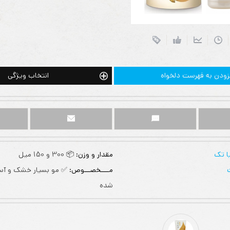
زودن به فهرست دلخواه
انتخاب ویژگی
ا تک
مقدار و وزن:
📦 300 و 150 میل
مــــخصـــوص:
✅ مو بسیار خشک و آس
شده