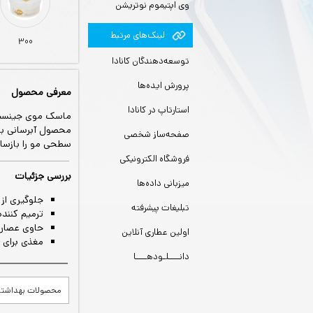
وی اپتیموم نوتریشن
لينك‌های مرتبط
300
توسعه‌دهندگان کانادا
پرورش ایده‌ها
معرفی محصول
استارتاپ در کانادا
ماسک موی جینسینگ 
محصول آبرسانی به 
صفحه‌ساز شخصی
سطحی مو را بازساز
فروشگاه الکترونیکی
بررسی جزئیات
میزبانی داده‌ها
جلوگیری از 
تبلیغات پیشرفته
ترمیم کننده
حاوی عصاره
اولین عطاری آنلاین
مغذی برای 
دانــــلـودهــــا
محصولات بهداشت