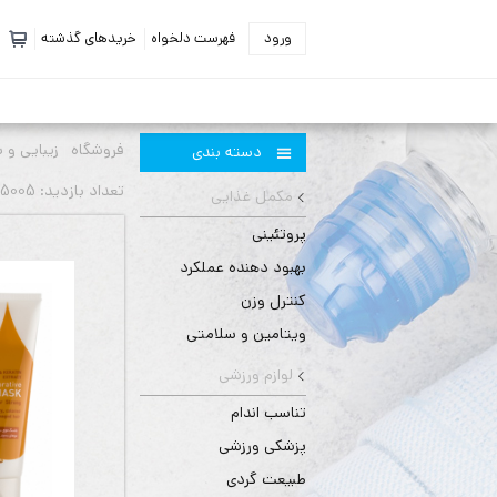
ورود
فهرست دلخواه
خریدهای گذشته
فروشگاه
زیبایی و 
دسته بندی
تعداد بازديد: 5005 بار
مکمل غذایی
پروتئینی
بهبود دهنده عملکرد
کنترل وزن
ویتامین و سلامتی
لوازم ورزشی
تناسب اندام
پزشکی ورزشی
طبیعت گردی