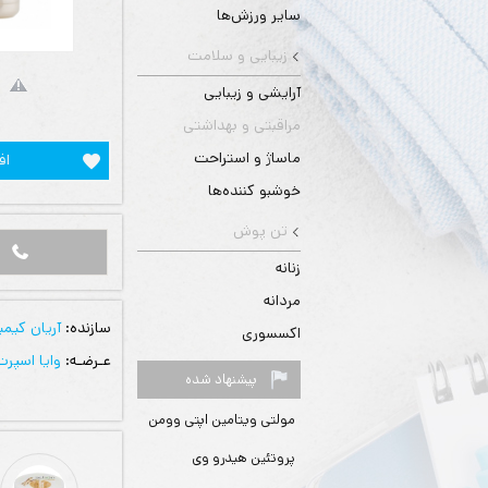
سایر ورزش‌ها
زیبایی و سلامت
آرایشی و زیبایی
مراقبتی و بهداشتی
ماساژ و استراحت
اف
خوشبو کننده‌ها
تن پوش
زنانه
مردانه
سازنده:
آریان کیمی
اکسسوری
عـرضـه:
وایا اسپرت
پیشنهاد شده
مولتی ویتامین اپتی وومن
پروتئین هیدرو وی