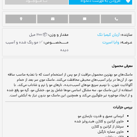
ست دلخواه
نــا مــوجــود
مقدار و وزن:
📦 200 میل
مــــخصـــوص:
✅ مو رنگ شده و آسیب
دیده