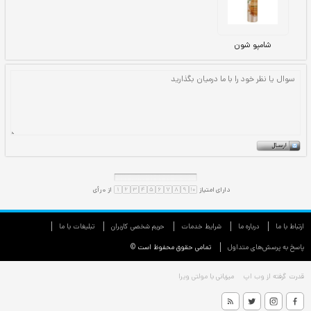
ارتباط با ما
درباره ما
شرایط خدمات
حريم شخصی كاربران
تبليغات با ما
پاسخ به پرسش‌های متداول
تمامی حقوق محفوظ است ©
قدرت گرفته از
وب اپ
میزبانی با
مولتی ویرا
شامپو شون
شامپو شون