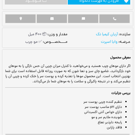
ست دلخواه
نــا مــوجــود
مقدار و وزن:
📦 400 میل
مــــخصـــوص:
✅ مو چرب