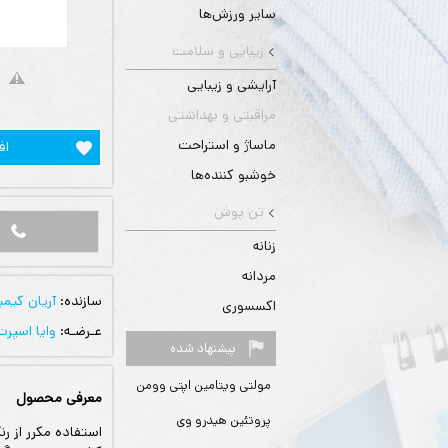
سایر ورزش‌ها
زیبایی و سلامت
آرایشی و زیبایی
مراقبتی و بهداشتی
ماساژ و استراحت
اف
خوشبو کننده‌ها
تن پوش
زنانه
مردانه
سازنده:
آریان کیمی
اکسسوری
عـرضـه:
وایا اسپرت
پیشنهاد شده
مولتی ویتامین اپتی وومن
معرفی محصول
پروتئین هیدرو وی
استفاده مکرر از ر