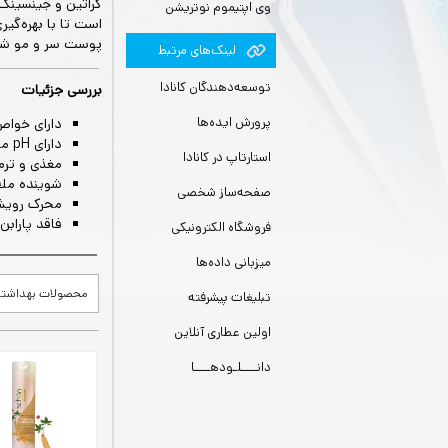
کراتین و جینسینگ
وی اپتیموم نوتریشن
است تا با بهره‌گیر
پوست سر و مو شده
لينك‌های مرتبط
توسعه‌دهندگان کانادا
بررسی جزئیات
پرورش ایده‌ها
دارای خواص
دارای pH مناسب پوست سر
استارتاپ در کانادا
مغذی و ترم
شوینده ملا
صفحه‌ساز شخصی
محرک روی
فاقد پارابن
فروشگاه الکترونیکی
میزبانی داده‌ها
محصولات بهداشت
تبلیغات پیشرفته
اولین عطاری آنلاین
دانــــلـودهــــا