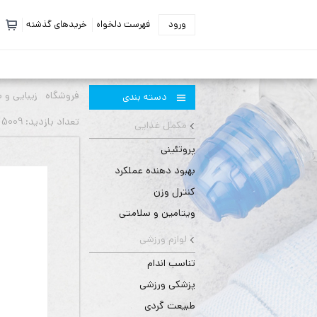
ورود
فهرست دلخواه
خریدهای گذشته
فروشگاه
زیبایی و 
دسته بندی
تعداد بازديد: 5009 بار
مکمل غذایی
پروتئینی
بهبود دهنده عملکرد
کنترل وزن
ویتامین و سلامتی
لوازم ورزشی
تناسب اندام
پزشکی ورزشی
طبیعت گردی