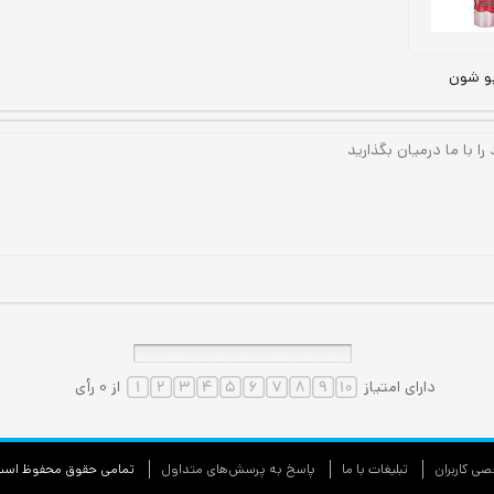
و شون
دارای امتیاز
از 0 رأی
ی كاربران
تبليغات با ما
پاسخ به پرسش‌های متداول
تمامی حقوق محفوظ اس