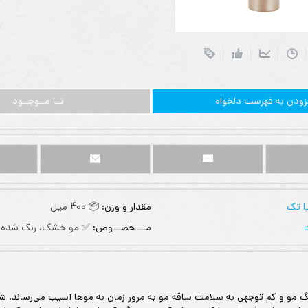
زودن به فهرست دلخواه
نــا مــوجــود
ا تک
مقدار و وزن:
📦 400 میل
مــــخصـــوص:
✅ مو خشک، رنگ شده 
نگ مو و کم توجهی به سلامت ساقه مو به مرور زمان به موها آسیب می‌رساند. ش